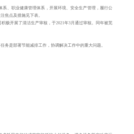
体系、职业健康管理体系
，开展环境、安全生产管理，履行公
关注焦点及措施
见
下表。
司积极开展了清洁生产审核，
于
2021
年
3
月通过审核。
同年被芜
要任
务是部署节能减排工作，协调解决工作中的重大问题。