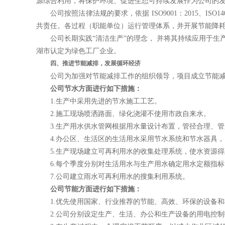
源综合利用，将保护环境、促进生态可持续发展作为公司的
公司按照法律法规的要求，依据
ISO9001
：
20
15、
ISO14
共责任。各
过程
（
职能单位
）运行管理体系，并开展节能降
公司长期实践
“
清洁生产
”
的理念， 并将其持续应用于生
湖市认定为绿色工厂企业
。
四、推进节能减排，发展循环经济
公司为加强对节能减排工作的组织领导，项目成立节能
公司节水方面进行如下措施：
1.
生产中采用先进的节水施工工艺。
2.
施工现场喷洒路面、绿化浇灌不使用市政自来水。
3.
生产用水供水管网根据用水量设计布置，管径合理、管
4.
办公区、生活区的生活用水采用节水系统和节水器具，
5.
生产现场建立可再利用水的收集处理系统，使水资源得
6.
每个季度分别对生活用水与生产用水确定用水定额指标
7.
公司建立雨水可再利用水的搜集利用系统。
公司节能方面进行如下措施：
1.
优先使用国家、行业推荐的节能、高效、环保的设备和
2.
公司分别设定生产、生活、办公和生产设备的用电控制