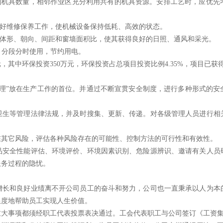
的
机具数量，相邻作业区充分利用共有的机具资源。安排工艺时，应优
先
好维修保养工作，使机械设备保持低耗、高效的状态。
体
形、朝向、间距和窗墙面积比，使其获得良好的日照、通风和采光。
分段分时使用，节约用电。
元，其
中环保投资
350
万元，环保投资占总项目投资比例
4.35
%
，项目已获
理
”
放在生产工作的首位。并通过不断宣贯安全制度，进行多种形式的安
卫生等管理法律法规，并及时搜集、更新、传递。对各级管理人员进行相
在其它风险，评估各种风险存在的可能性、控制方法的可行性和有效性。
品安全
性能评估、环境评价、环境因素识别、危险源辨识、邀请有关人员
服务过程的隐忧。
增长和
良好业绩离不开公司员工的奋斗和努力，公司也一直秉承以人为本
限度地帮助员工实
现人生价值。
重
大事项都须经职工代表投票表决通过。工会代表职工与公司签订《工
资