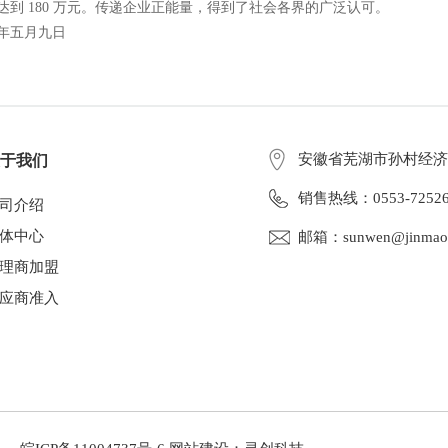
达到
180
万元。
传递企业正能量，得到了社会各
界的广泛认可。
年
五月九
日
安徽省芜湖市孙村经济
于我们
销售热线：0553-72526
司介绍
体中心
邮箱：sunwen@jinmaof
理商加盟
应商准入