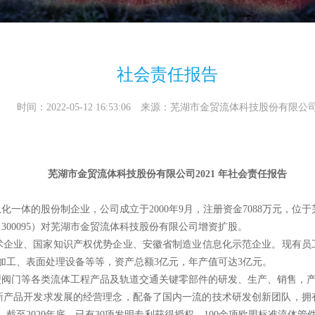
社会责任报告
时间：2022-05-12 16:53:06 来源：芜湖市金贸流体科技股份有限公
芜湖市金贸流体科技股份有限公司
2021
年社会责任报告
息化一体的股份制企业，公司成立于
2000年9月，注册资金
7
088万元，位
：
300095）
对
芜湖市金贸流体科技股份有限公司
增资扩股
。
术企业、国家知识产权优势企业、
安徽省制造业信息化示范企业
。现有员
机加工、表面处理设备等等，资产总额
3
亿元，年产值可达
3
亿元。
型阀门
等各
类流体工程产品及
轨道交通关键零部件
的研发、生产、销售，
新产品开发求发展的经营理念，配备了国内一流的技术研发创新团队，拥
。截至
20
20
年底，已有
3
0项发明专利获得授权，100余项欧盟标准流体管