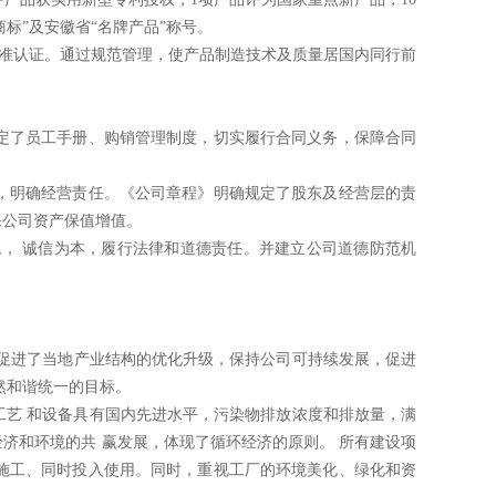
商标”及安徽省“名牌产品”称号。
352产品标准认证。通过规范管理，使产品制造技术及质量居国内同行前
定
了员工手册、购销管理制度，切实履行合同义务，保障合同
，
明确经营责任
。
《公司章程》明确规定了股东及经营层的责
保公司资产保值
增值。
税，
诚信为本，履行法律和道德责任。并建立公司道德防范机
促进了当地产业结构的优化升级，保持公司可持续发展，促进
然和谐统一
的目标。
工艺
和设备具有国内先进水平，污染物排放浓度和排放量，满
经济和环境的共
赢发展，体现了循环经济的原则。
所有建设项
施工、同时投入使用。同时，重视工厂的环境美化、绿化和资