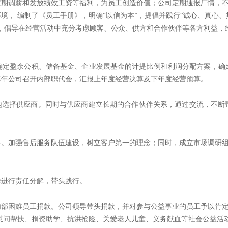
定期调薪和发放
绩效工资等福利，为员工创造价值；公司定期通报厂情，
环境，
编制了《员工手册》，明确
“
以信为本
”
，提倡并践行
“
诚心、真心、
，倡导在经营活动中充分考虑顾客、公众、供方和合作伙伴等各方利益，
确定盈余
公积、储备基金、企业发展基金的计提比例和利润分配方案，确
每年公司召开内部职
代会，汇报上年度经营决算及下年度经营预算。
地选
择供应商。同时与供应商建立长期的合作伙伴关系，通过交流，不断
务。加强售后服务队伍建设，树立客户第一的理念；同时，成立市场调研
作进行责任分解，带头践行。
内部困
难员工捐款。公司领导带头捐款，并对参与公益事业的员工予以肯
慰问帮扶、捐资助学、
抗洪抢险、关爱老人儿童、义务献血等社会公益活