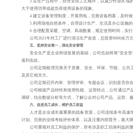
3.
在生产过程中，合理安排工艺顺序，以减少作业区域
大于
使用功率或超负荷使用设备的现象。
4.
建立设备管理制度，开展用电，完善设备档案
，
及时做
5.
利用场地自然条件，合理设计生产、生活及办公设施的
6.
合理配置采暖、空调、风扇数量，规定使用时间，实行
公司
20
21
年对工厂进行清洁生产改造，
总投资
8
000
余
万
五、坚持安全第一，强化安全管理
安全生产是企业和谐发展的基础，公司也始终将
“
安全管
落到实处。
公司定期梳理完善关于质量、安全、环保、节能、公共
及其它相关方。
公司定期召开内审、管理评审、专题会议，识别是否存
公司根据产品特性和使用性能、运营特点，公司通过产
调研，结
合数据分析等方式，了解公众对公司产品、运营、
六、促进员工成长，维护员工权益
人才是企业成长最重要的战备资源，公司连续多年高速
计划、完
善的业绩考核评价体系，以及注重内部晋升，最大
公司重视对员工利益的保
护，
所有涉及职工切身利益的