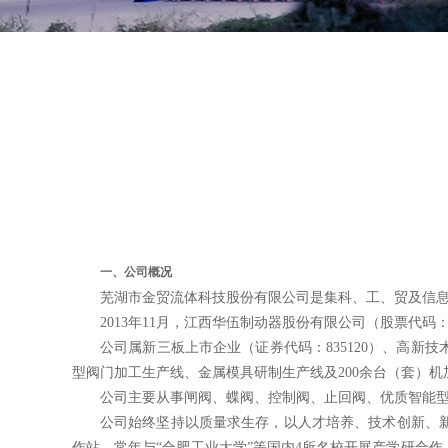
一、公司概况
芜湖市金贸流体科技股份有限公司是集科、工、贸及信
2013年11月，
江西华伍制动器股份有限公司（股
票
代码
公司属新三板上市企业
（
证券
代码：
835120
）
、
高新技
型阀门加工生产线、金属模具研制
生产线
及
200余台（套）
公司主要从事
闸阀、蝶阀、控制阀、止回阀
、
优质智能
公司始终坚持以质量求生存，以人才培养、技术创新、
作站
，常年与
“
合肥工业大学
”等国内4所名校开展产学研
合作