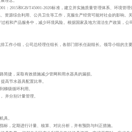
发展理念。
001
：
20
15和GB/T45001-2020
标准，建立
并实施质量管理体系
、环境管理
耗、资源综合利用、
公共卫生等工作，克服生产经营可能对社会的影响。
产过程和产品服务中，减少环境风险。根据国家及地方清洁生产政策，公
减排工作
小组，公司总经理任组长，各部门部长任副组长。领导小组的主
路简捷，采取有效措施减少管网和用水器具的漏损。
提高节水器具配置比率。
到
梯级循环利用。
，
并分别计量管理。
机
具。
指
标，定期进行计量、核算、对比分析，并有预防与纠正措施。