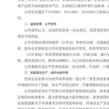
项产品评为省高新技术产品，
主持制订
2项管件类行业标准，
公司先后通过了
ISO9001、ISO14001、ISO
45001
三体系
列。
二、诚信经营、公平竞争
公司领导认为，合法经营是第一社会责任，高层领导加
相关方的
利益。
公司完善治理结构按照《公司法》和相关法律、法规规
权。股东会
定期审议公司年度预算及执行情况。经营管理实
《公司章程》对经理层贯彻执行法律、行政法规，履行
制，规范道
德行为。聘请法律顾问，为公司提供相关的法律
公司遵循市场公平竞争的原则，合法经营，不诋毁，污
三、实践清洁生产，保护自然环境
坚持企业发展与自然环境和谐统一是公司一贯坚持的发
环境保
护作出了贡献。在生产经营过程中，不断调整和优化
公司始终坚持生产经营与环境保护相协调的原则，所有
足相应的标准要求，最大限度地减少废弃物排放，使资源得
目按照国家关于环保要求办理环境影响评价、环保试生产及