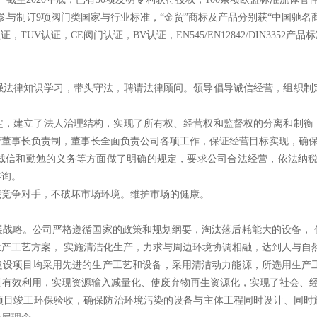
参与制订
9项阀门类国家与行业标准，
“金贸”商标及产品分别获“中国驰名
认证，
TUV认证，CE阀门认证，BV认证，EN545/EN12842/DIN3
强法律
知识学习，带头守法，聘请法律顾问。领导倡导诚信经营，组织制
定，建
立了法人治理结构，实现了所有权、经营权和监督权的分离和制衡
行
董事长
负责制，
董事长
全面负责公司各项工作，保证经营目标实现，确
诚信和
勤勉的义务等方面做了明确的规定，要求公司合法经营，依法纳
咨询。
蔑竞争对手，不破坏市场环境。维护市场的健康。
展战
略。公司严格遵循国家的政策和规划纲要，淘汰落后耗能大的设备，
生产工艺方案，
实施清洁化生产，力求与周边环境协调相融，达到人与自
建设项目均采用先进的生产工艺和设备，采用清洁动力能源，所选用生产
到有效利用，实现资源输入减量化、使废弃物再生资源化，实现了社会、
项目竣工环保验收，确保防治环境污染的设备与主体工程同时设计、同时