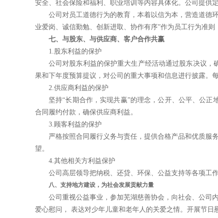
安全、
社会保险和福利、职业培训等内容具体化。公司提供
公司对员工道德行为的教育，本着以信为本，营造道德
业
爱岗、诚信勤勉、创新进取、协作有序
”
作为员工行为准则
七、与股东、与供应商、客户合作共赢
1.
股东利益的保护
公司对股东利益的保护重大生产经活动通过股东决议，
果和下年度
预算提议，对公司的重大事项和信息进行披露。
2.
供应商利益的保护
坚持
“
长期合作，实现共赢
”
的理念，公开、公平、公正
合同履
约付款，确保供应商利益。
3.
顾客利益的保护
严格按照合同履行义务与责任，提供合格产品和优质服
望。
4.
其他相关方利益保护
公司高层领导把纳税、还贷、环保、公益支持等各项工
八、支持地方建设，为社会发展贡献力量
公司重视公益事业，参加芜湖慈善协会，向社会、公司
爱心慰问，
表达对少年儿童和老年人的关爱之情。开展节日