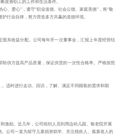
不断改善职
工的工作和生活条件。
热心、爱心
”
，遵守
“
职业道德、社会公德、家庭美德
”
，将
“
敬
维护
行业自律，努力营造多方共赢的道德环境。
定股
东收益分配。公司每年开一次董事会，汇报上年度经营结
帮助供方提高产品质量，保证供货的一次性合格率。严格按照
组，
适时进行走访、回访，了解、满足不同顾客的需求和期
定
和激励。近几年，公司组织人员到周边幼儿园、敬老院开展
动。公司一直为留守儿童捐资助学、关注残疾人、孤寡老人的