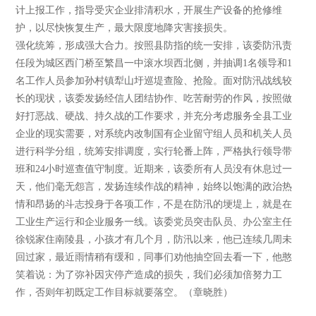
计上报工作，指导受灾企业排清积水，开展生产设备的抢修维
护，以尽快恢复生产，最大限度地降灾害接损失。
强化统筹，形成强大合力。按照县防指的统一安排，该委防汛责
任段为城区西门桥至繁昌一中滚水坝西北侧，并抽调1名领导和1
名工作人员参加孙村镇犁山圩巡堤查险、抢险。面对防汛战线较
长的现状，该委发扬经信人团结协作、吃苦耐劳的作风，按照做
好打恶战、硬战、持久战的工作要求，并充分考虑服务全县工业
企业的现实需要，对系统内改制国有企业留守组人员和机关人员
进行科学分组，统筹安排调度，实行轮番上阵，严格执行领导带
班和24小时巡查值守制度。近期来，该委所有人员没有休息过一
天，他们毫无怨言，发扬连续作战的精神，始终以饱满的政治热
情和昂扬的斗志投身于各项工作，不是在防汛的埂堤上，就是在
工业生产运行和企业服务一线。该委党员突击队员、办公室主任
徐锐家住南陵县，小孩才有几个月，防汛以来，他已连续几周未
回过家，最近雨情稍有缓和，同事们劝他抽空回去看一下，他憨
笑着说：为了弥补因灾停产造成的损失，我们必须加倍努力工
作，否则年初既定工作目标就要落空。（章晓胜）