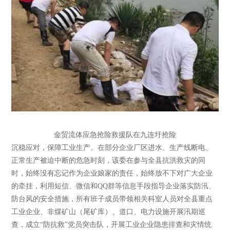
金贸流体应急抢险救援队在九连圩抢险
沉稳应对，保障工业生产。在部分企业厂区进水、生产线断电、
正常生产被迫中断的危急时刻，该委在参与全县抗洪救灾的同
时，始终没有忘记作为企业娘家的责任，始终放不下对广大企业
的牵挂，利用短信、微信和QQ群等信息手段指导企业落实防汛、
防台风的安全措施，所有班子成员带领相关科室人员对全县重点
工业企业、非煤矿山（尾矿库）、道口、电力设施开展汛期巡
查，成立“防抗救”党员突击队，开展工业企业隐患排查和灾情统